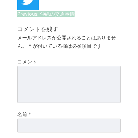
投
Previous:
沖縄の交通事情
稿
コメントを残す
ナ
メールアドレスが公開されることはありませ
ん。
*
が付いている欄は必須項目です
ビ
ゲ
コメント
ー
シ
ョ
ン
名前
*