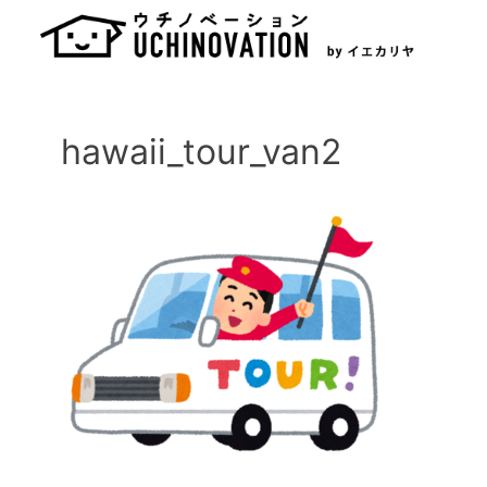
Skip
to
content
hawaii_tour_van2