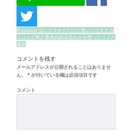
投
Previous:
少しリスキーだけど使いこなすとカ
ッコイイ青と黄色の組み合わせを使ったリノベ
稿
事例
ナ
コメントを残す
ビ
メールアドレスが公開されることはありませ
ゲ
ん。
*
が付いている欄は必須項目です
ー
コメント
シ
ョ
ン