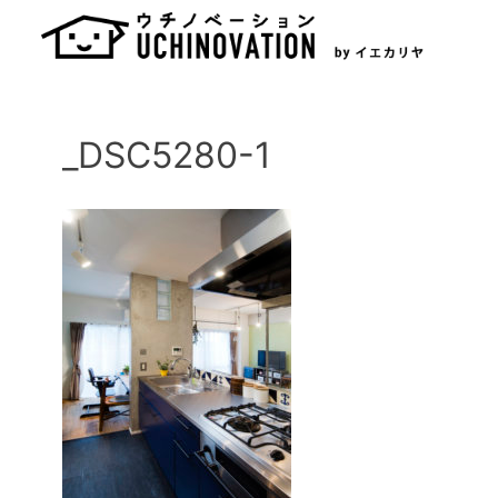
Skip
to
content
_DSC5280-1