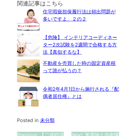
関連記事はこちら
住宅瑕疵担保履行法は頻出問題が
多いですよ、２の２
【危険】 インテリアコーディネー
ター2次試験を2週間で合格する方
法【真似するな】
不動産を売買した時の固定資産税
って誰が払うの？
令和2年4月1日から施行される『配
偶者居住権』とは
Posted in
未分類
Previous:
【ご成約済
Next:
軍用地と自衛隊