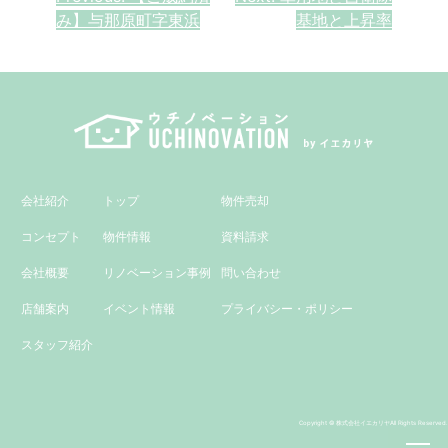
投
み】与那原町字東浜
基地と上昇率
稿
ナ
ビ
ゲ
ー
会社紹介
トップ
物件売却
シ
コンセプト
物件情報
資料請求
ョ
会社概要
リノベーション事例
問い合わせ
ン
店舗案内
イベント情報
プライバシー・ポリシー
スタッフ紹介
Copyright © 株式会社イエカリヤAll Rights Reserved.