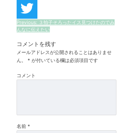
投
Previous:
３拍子そろったイス見つけたのでみ
んなに伝えたい
稿
ナ
コメントを残す
メールアドレスが公開されることはありませ
ビ
ん。
*
が付いている欄は必須項目です
ゲ
コメント
ー
シ
ョ
ン
名前
*