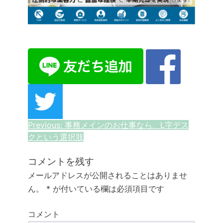
投
Previous:
事務メインのお仕事なら、L字デス
クという選択肢
稿
ナ
コメントを残す
メールアドレスが公開されることはありませ
ビ
ん。
*
が付いている欄は必須項目です
ゲ
コメント
ー