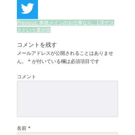
投
Previous:
事務メインのお仕事なら、L字デス
クという選択肢
稿
ナ
コメントを残す
メールアドレスが公開されることはありませ
ビ
ん。
*
が付いている欄は必須項目です
ゲ
コメント
ー
シ
ョ
ン
名前
*