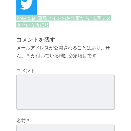
投
Previous:
事務メインのお仕事なら、L字デス
クという選択肢
稿
ナ
コメントを残す
メールアドレスが公開されることはありませ
ビ
ん。
*
が付いている欄は必須項目です
ゲ
コメント
ー
シ
ョ
ン
名前
*