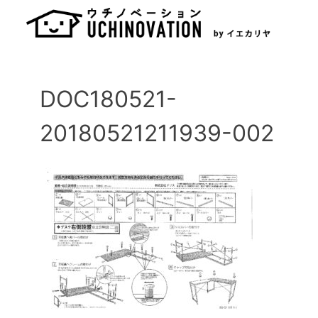
Skip
to
content
DOC180521-
20180521211939-002