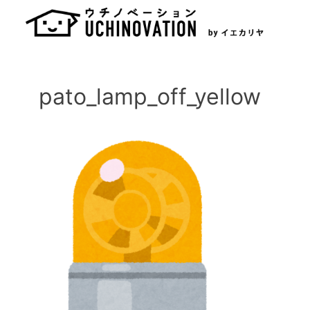
Skip
to
content
pato_lamp_off_yellow