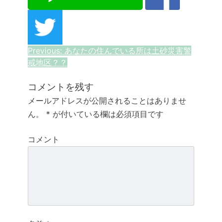
投
Previous:
あなたの住んでいる所は土砂災害警
戒地区？？
稿
ナ
コメントを残す
メールアドレスが公開されることはありませ
ビ
ん。
*
が付いている欄は必須項目です
ゲ
コメント
ー
シ
ョ
ン