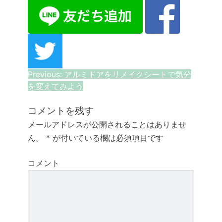
投
Previous:
アルミドアをリメイクシートで気分
を変えてみよう
稿
ナ
コメントを残す
メールアドレスが公開されることはありませ
ビ
ん。
*
が付いている欄は必須項目です
ゲ
コメント
ー
シ
ョ
ン