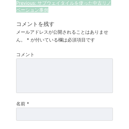
投
Previous:
サブウェイタイルを使った中古リノ
ベーション事例
稿
ナ
コメントを残す
メールアドレスが公開されることはありませ
ビ
ん。
*
が付いている欄は必須項目です
ゲ
コメント
ー
シ
ョ
ン
名前
*