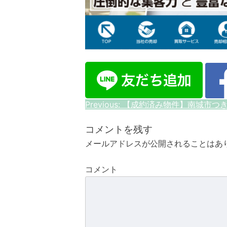
投
Previous:
【成約済み物件】南城市つ
稿
コメントを残す
ナ
メールアドレスが公開されることはあ
ビ
コメント
ゲ
ー
シ