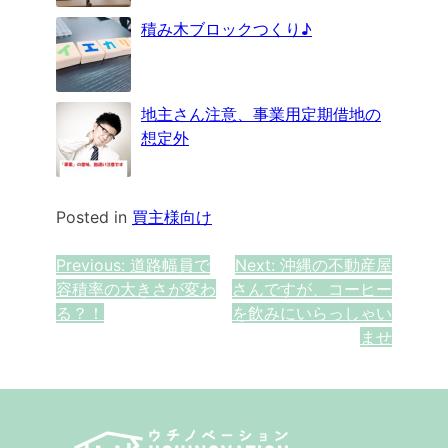
積み木ブロックつくり♪
地主さん注意、事業用定期借地の
想定外
Posted in
買主様向け
投
Previous:
道路幅員で
Next:
沖縄の不動産屋
容積率の大きさが変わ
さんですが、コーヒー
稿
る？！
を飲みにいらっしゃい
ナ
ませ
ビ
ゲ