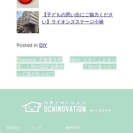
【子どもの思い出にご協力くださ
い】ライオンズステージ小禄
Posted in
DIY
投
Previous:
不動産を売
Next:
ＤＫとＬＤＫっ
買した時の固定資産税
て何が違うの？
稿
って誰が払うの？
ナ
ビ
ゲ
ー
シ
会社紹介
トップ
物件売却