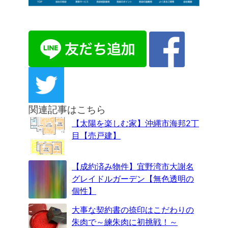
関連記事はこちら
【太陽を楽しむ家】沖縄市海邦2丁
目【売戸建】
【成約済み物件】宜野湾市大謝名
グレイドルガーデン【無色透明の
個性】
大事な契約書の捺印はこだわりの
朱肉で～練朱肉に初挑戦！～