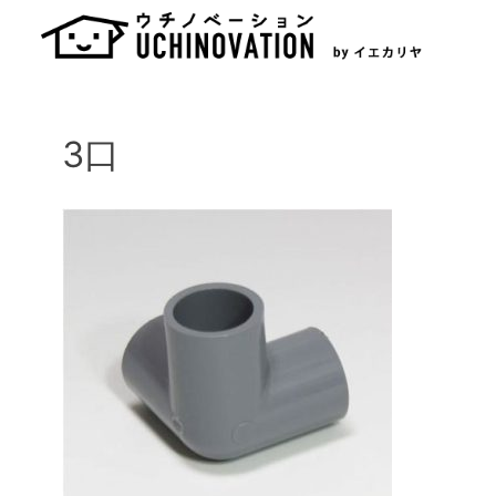
Skip
to
content
3口