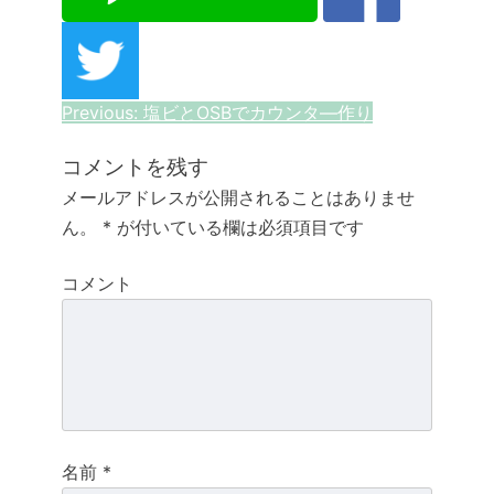
投
Previous:
塩ビとOSBでカウンタ―作り
稿
コメントを残す
ナ
メールアドレスが公開されることはありませ
ん。
*
が付いている欄は必須項目です
ビ
ゲ
コメント
ー
シ
ョ
ン
名前
*