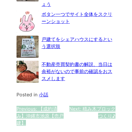
ょう
ボタン一つでサイト全体をスクリ
ーンショット
戸建てをシェアハウスにするとい
う選択肢
不動産売買契約書の解説、当日は
余裕がないので事前の確認をおス
スメします
Posted in
小話
投
Previous:
【成約済
Next:
積み木ブロック
み】沖縄市池原【売戸
つくり♪
稿
建】
ナ