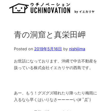
Skip
to
content
青の洞窟と真栄田岬
Posted on
2019年5月16日
by
nishijima
お世話になっております、沖縄で中古不動産を
扱っている株式会社イエカリヤの西島です。
あー、もう！グズグズ晴れたり降ったり梅雨に
入るなら早くはいりなさーーーーい(# ﾟДﾟ)