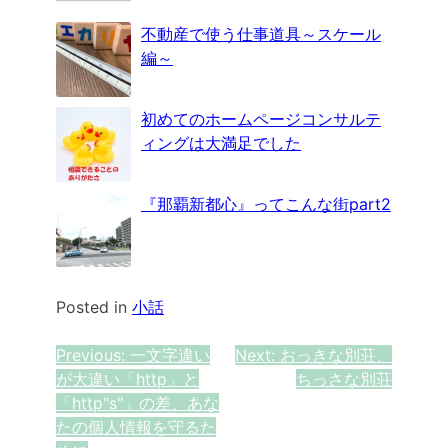
不動産で使う仕事道具～スケール
編～
初めてのホームページコンサルテ
ィングは大満足でした
『那覇新都心』ってこんな街part2
Posted in
小話
投
Previous:
一文字違い
Next:
おっきな別荘、
が大違い「http」と
ちっさな別荘
稿
「http"s"」の差、あな
ナ
たの個人情報を守るた