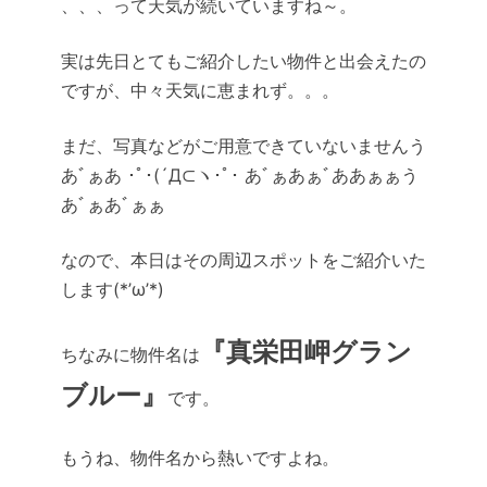
、、、って天気が続いていますね～。
実は先日とてもご紹介したい物件と出会えたの
ですが、中々天気に恵まれず。。。
まだ、写真などがご用意できていないませんう
あﾞぁあ ･ﾟ･(´Д⊂ヽ･ﾟ･ あﾞぁあぁﾞああぁぁう
あﾞぁあﾞぁぁ
なので、本日はその周辺スポットをご紹介いた
します(*’ω’*)
『真栄田岬グラン
ちなみに物件名は
ブルー』
です。
もうね、物件名から熱いですよね。