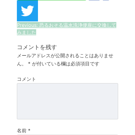
投
Previous:
恐るおそる温水洗浄便座に交換して
みました
稿
ナ
コメントを残す
メールアドレスが公開されることはありませ
ビ
ん。
*
が付いている欄は必須項目です
ゲ
コメント
ー
シ
ョ
ン
名前
*