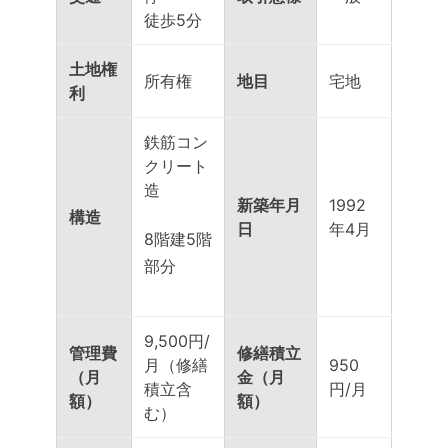
徒歩5分
土地権
所有権
地目
宅地
利
鉄筋コン
クリート
造
新築年月
1992
構造
日
年4月
8階建5階
部分
9,500円/
管理費
修繕積立
月（修繕
950
（月
金（月
積立含
円/月
額）
額）
む）