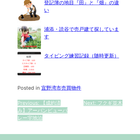
登記簿の地目『田』と『畑』の違
い
浦添・読谷で売戸建て探していま
す
タイピング練習記録（随時更新）
Posted in
宜野湾市売買物件
投
Previous:
【成約済
Next:
フクギ並木
み】アーバンビューパ
稿
レー宇地泊
ナ
ビ