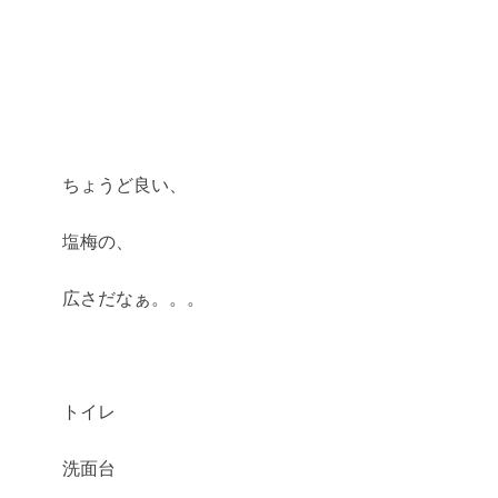
ちょうど良い、
塩梅の、
広さだなぁ。。。
トイレ
洗面台