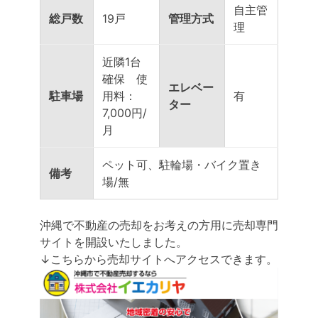
自主管
総戸数
19戸
管理方式
理
近隣1台
確保 使
エレベー
駐車場
用料：
有
ター
7,000円/
月
ペット可、駐輪場・バイク置き
備考
場/無
沖縄で不動産の売却をお考えの方用に売却専門
サイトを開設いたしました。
↓こちらから売却サイトへアクセスできます。