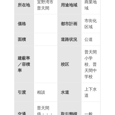
宜野湾市
商業地
所
在地
用途地域
普天間
域
市街化
価格
都市計画
区域
面積
道路状況
公道
普天間
建蔽率
小学
／容積
校区
校、普
率
天間中
学校
上下水
引渡
相談
水道
道
普天間
交通
停・・・
取引態様
一般