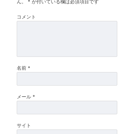
ん。
*
が付いている欄は必須項目です
ビ
ゲ
コメント
ー
シ
ョ
ン
名前
*
メール
*
サイト