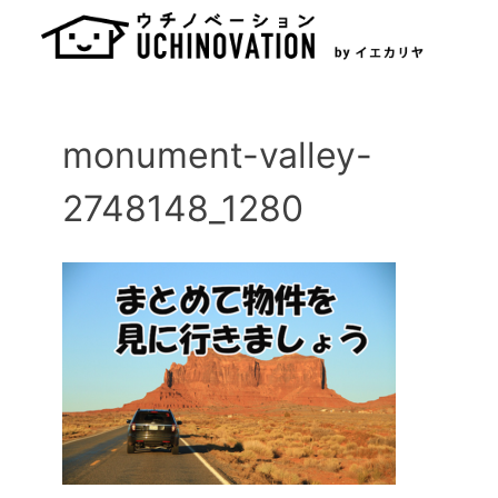
Skip
to
content
monument-valley-
2748148_1280