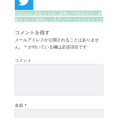
投
Previous:
内覧する時に複数の不動産会社に連
絡するのが面倒なら見学ツアーがおススメです
稿
ナ
コメントを残す
メールアドレスが公開されることはありませ
ビ
ん。
*
が付いている欄は必須項目です
ゲ
コメント
ー
シ
ョ
ン
名前
*