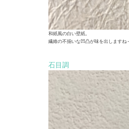
和紙風の白い壁紙。
繊維の不揃いな凹凸が味を出しますね
石目調