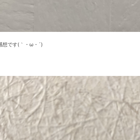
想です(｀・ω・´)