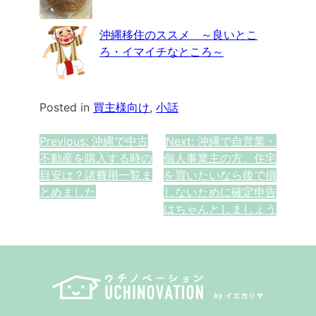
沖縄移住のススメ ～良いとこ
ろ・イマイチなところ～
Posted in
買主様向け
,
小話
投
Previous:
沖縄で中古
Next:
沖縄で自営業・
不動産を購入する時の
個人事業主の方、住宅
稿
目安は？諸費用一覧ま
を買いたいなら後で損
ナ
とめました
しないために確定申告
はちゃんとしましょう
ビ
ゲ
ー
シ