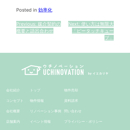
Posted in
効率化
投
Previous:
媒介契約の
Next:
使い方は無限大
概要と語呂合わせ
「ピータッチキュー
稿
ブ」
ナ
ビ
ゲ
ー
シ
会社紹介
トップ
物件売却
ョ
コンセプト
物件情報
資料請求
ン
会社概要
リノベーション事例
問い合わせ
店舗案内
イベント情報
プライバシー・ポリシー