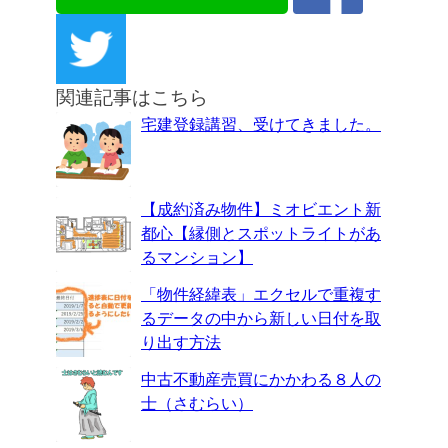
関連記事はこちら
宅建登録講習、受けてきました。
【成約済み物件】ミオビエント新
都心【縁側とスポットライトがあ
るマンション】
「物件経緯表」エクセルで重複す
るデータの中から新しい日付を取
り出す方法
中古不動産売買にかかわる８人の
士（さむらい）