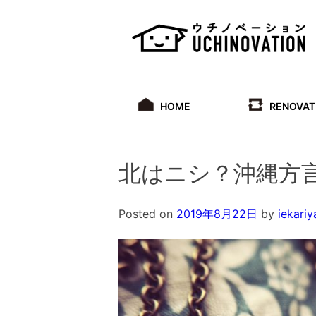
Skip
to
content
HOME
RENOVAT
北はニシ？沖縄方
Posted on
2019年8月22日
by
iekariy