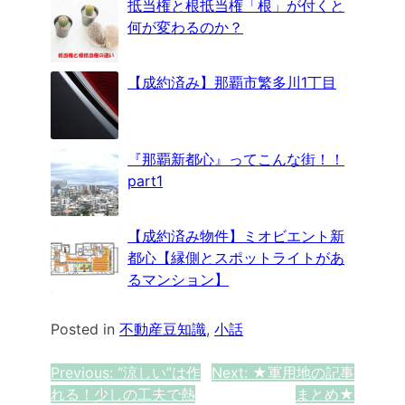
抵当権と根抵当権「根」が付くと
何が変わるのか？
【成約済み】那覇市繁多川1丁目
『那覇新都心』ってこんな街！！
part1
【成約済み物件】ミオビエント新
都心【縁側とスポットライトがあ
るマンション】
Posted in
不動産豆知識
,
小話
投
Previous:
“涼しい”は作
Next:
★軍用地の記事
れる！少しの工夫で熱
まとめ★