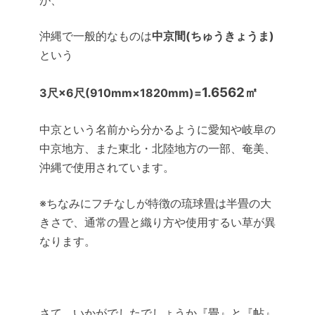
が、
沖縄で一般的なものは
中京間(ちゅうきょうま)
という
1.6562㎡
3尺×6尺(910mm×1820mm)=
中京という名前から分かるように愛知や岐阜の
中京地方、また東北・北陸地方の一部、奄美、
沖縄で使用されています。
※ちなみにフチなしが特徴の琉球畳は半畳の大
きさで、通常の畳と織り方や使用するい草が異
なります。
さて、いかがでしたでしょうか『畳』と『帖』