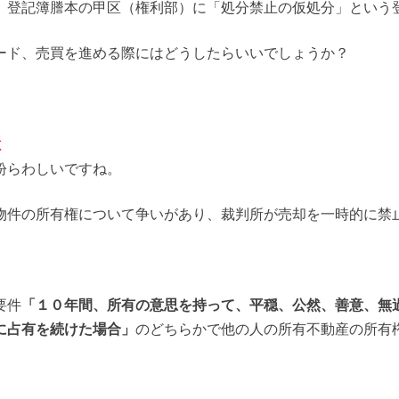
、登記簿謄本の甲区（権利部）に
「処分禁止の仮処分」
という
ード、売買を進める際にはどうしたらいいでしょうか？
は
紛らわしいですね。
物件の所有権について争いがあり、裁判所が売却を一時的に禁
要件
「１０年間、所有の意思を持って、平穏、公然、善意、無
に占有を続けた場合」
のどちらかで
他の人の所有不動産の所有