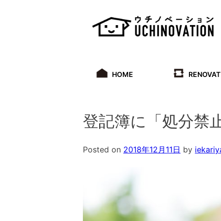
Skip
to
content
HOME
RENOVAT
登記簿に「処分禁
Posted on
2018年12月11日
by
iekariy