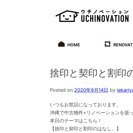
Skip
to
content
HOME
RENOVAT
捨印と契印と割印
Posted on
2020年9月14日
by
iekariy
いつもお世話になっております。
沖縄で中古物件+リノベーションを扱
本日のテーマはこちら！
【捨印と契印と割印のはなし。】