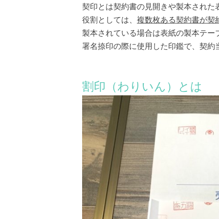
契印とは契約書の見開きや製本された
役割としては、
複数枚ある契約書が契
製本されている場合は表紙の製本テー
署名捺印の際に使用した印鑑で、契約
割印（わりいん）とは