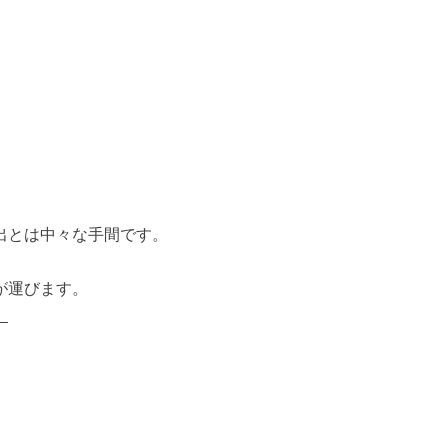
出とは中々な手間です。
が運びます。
。