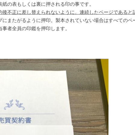
表紙の表もしくは裏に押される印の事です。
約後不正に差し替えられないように、連続したページであると
プにまたがるように押印。製本されていない場合はすべてのペ
当事者全員の印鑑を押印します。