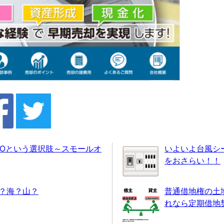
HOという選択肢～スモールオ
いよいよ台風シ
をおさらい！！
？海？山？
普通借地権の土
れなら定期借地